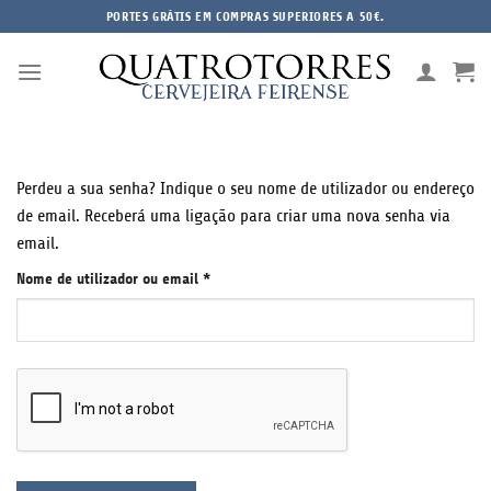
Skip
PORTES GRÁTIS EM COMPRAS SUPERIORES A 50€.
to
content
Perdeu a sua senha? Indique o seu nome de utilizador ou endereço
de email. Receberá uma ligação para criar uma nova senha via
email.
Obrigatório
Nome de utilizador ou email
*