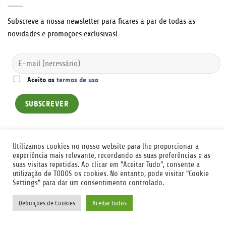
Subscreve a nossa newsletter para ficares a par de todas as
novidades e promoções exclusivas!
Aceito os
termos de uso
Utilizamos cookies no nosso website para lhe proporcionar a
experiência mais relevante, recordando as suas preferências e as
suas visitas repetidas. Ao clicar em "Aceitar Tudo", consente a
utilização de TODOS os cookies. No entanto, pode visitar "Cookie
CONTACTOS
POLÍTICA DE COOKIES
POLÍTICA DE PRIVACIDADE
TERMOS E CONDIÇÕES
LIVRO DE RECLAMAÇÕES
1
Settings" para dar um consentimento controlado.
badsolutions
Desenvolvido em 2026 ©
Definições de Cookies
Aceitar todos