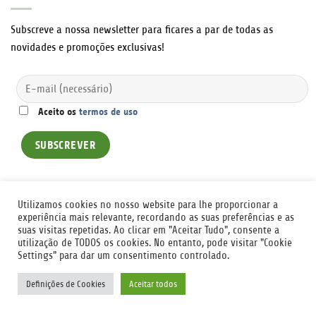
Subscreve a nossa newsletter para ficares a par de todas as
novidades e promoções exclusivas!
Aceito os
termos de uso
Utilizamos cookies no nosso website para lhe proporcionar a
experiência mais relevante, recordando as suas preferências e as
suas visitas repetidas. Ao clicar em "Aceitar Tudo", consente a
utilização de TODOS os cookies. No entanto, pode visitar "Cookie
CONTACTOS
POLÍTICA DE COOKIES
POLÍTICA DE PRIVACIDADE
TERMOS E CONDIÇÕES
LIVRO DE RECLAMAÇÕES
Settings" para dar um consentimento controlado.
1
badsolutions
Desenvolvido em 2026 ©
Definições de Cookies
Aceitar todos